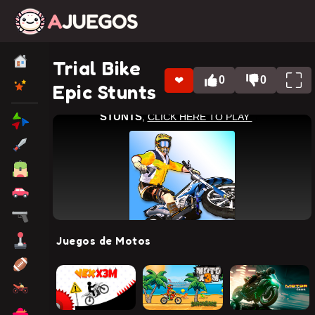
Trial Bike
0
0
❤
Epic Stunts
Juegos de Motos