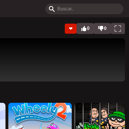
0
0
❤