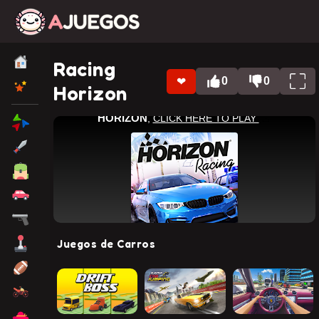
Racing
0
0
❤
Horizon
Juegos de Carros