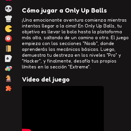
Cómo jugar a Only Up Balls
¡Una emocionante aventura comienza mientras
intentas llegar a la cima! En Only Up Balls, tu
objetivo es llevar la bola hasta la plataforma
más alta, saltando de un camino a otro. El juego
empieza con las secciones "Noob", donde
aprenderás las mecánicas básicas. Luego,
demuestra tu destreza en los niveles "Pro" y
"Hacker", y finalmente, desafía tus propios
límites en la sección "Extreme".
Video del juego