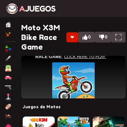
Moto X3M
Bike Race
0
0
❤
Game
Juegos de Motos