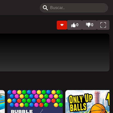
0
0
❤