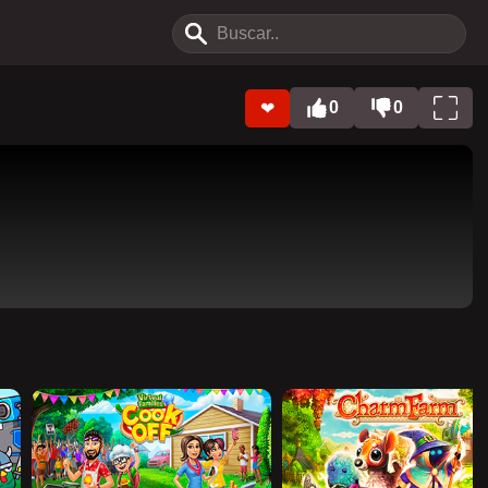
0
0
❤