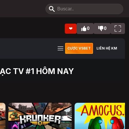
0
0
❤