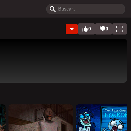
0
0
❤