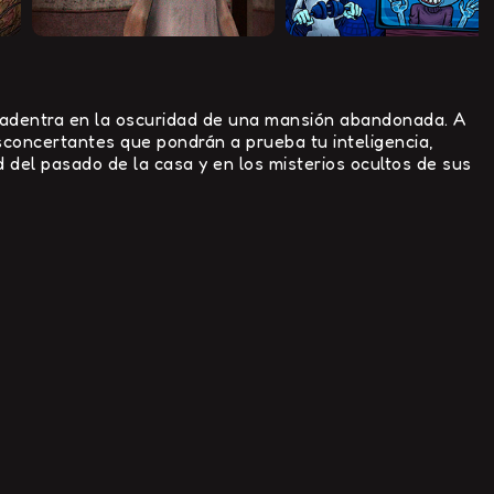
 adentra en la oscuridad de una mansión abandonada. A
sconcertantes que pondrán a prueba tu inteligencia,
 del pasado de la casa y en los misterios ocultos de sus