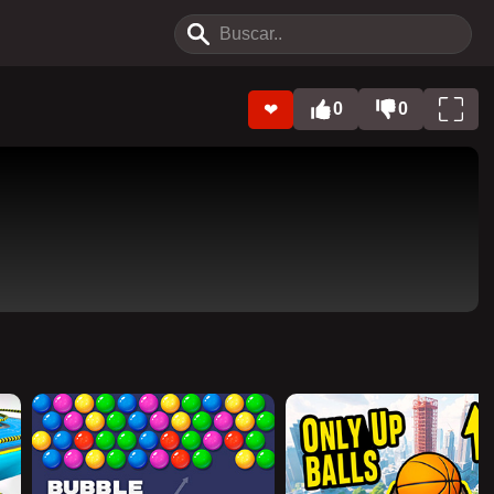
0
0
❤